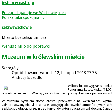
jestem w nastroju
Porządek panuje we Wschowie, cała
Polska taka spokojna …
sekswewschowie
Miasto bez seksu umiera
Wenus z Milo do poprawki
Muzeum w królewskim mieście
Szczegóły
Opublikowano: wtorek, 12, listopad 2013 23:35
Andrzej Szczudło
W lipcu br. po wygraniu konk
Panoramą Leszczyńską (11.07
otwartości muzeum. Wierząc, że ta otwartość już się dokonuje pozwalam sobi
W muzeum bywałem dosyć często, przeważnie na wernisażach wystaw 
zainteresowany nie tylko samą ekspozycją, ale również atmosferą wern
szybko, po objęciu przez niego funkcji dyrektora zacząłem też doceniać aspek