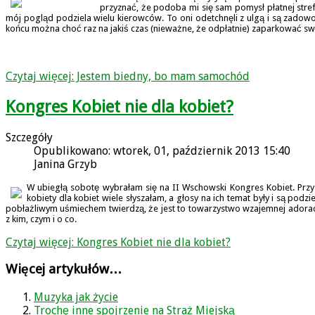
przyznać, że podoba mi się sam pomysł płatnej stref
mój pogląd podziela wielu kierowców. To oni odetchnęli z ulgą i są zadow
końcu można choć raz na jakiś czas (nieważne, że odpłatnie) zaparkować 
Czytaj więcej: Jestem biedny, bo mam samochód
Kongres Kobiet nie dla kobiet?
Szczegóły
Opublikowano: wtorek, 01, październik 2013 15:40
Janina Grzyb
W ubiegłą sobotę wybrałam się na II Wschowski Kongres Kobiet. Prz
kobiety dla kobiet wiele słyszałam, a głosy na ich temat były i są pod
pobłażliwym uśmiechem twierdzą, że jest to towarzystwo wzajemnej adorac
z kim, czym i o co.
Czytaj więcej: Kongres Kobiet nie dla kobiet?
Więcej artykułów…
Muzyka jak życie
Trochę inne spojrzenie na Straż Miejską