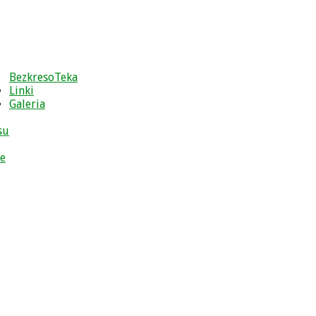
BezkresoTeka
Linki
Galeria
su
ce