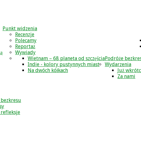
Punkt widzenia
Recenzje
Polecamy
Reportaż
zą
Wywiady
Wietnam – 68 planeta od szczęścia
Podróże bezkre
Indie - kolory pustynnych miast
Wydarzenia
Na dwóch kółkach
Już wkrót
Za nami
 bezkresu
sy
 refleksje