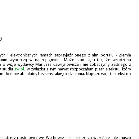
9
ch i elektronicznych łamach zaprzyjaźnionego z nim portalu - Ziemia
panię wyborczą w naszej gminie. Może stać się i tak, że wrodzona
się o wizję wydawcy Mariusza Ławrynowicza i nie zobaczymy żadnego z
w studiu
zw.pl
. W związku z tym nawet rozpocząłem pisanie tekstu, który
 do mnie absolutny bezsens takiego działania. Napiszę więc ten tekst do
ej strefy postojowej we Wschowie jest jeszcze za wcześnie, ale muszę