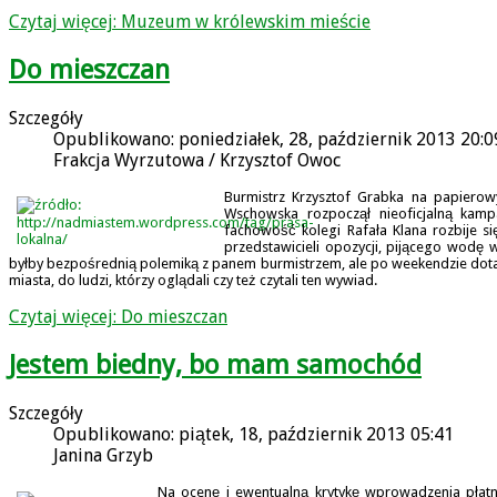
Czytaj więcej: Muzeum w królewskim mieście
Do mieszczan
Szczegóły
Opublikowano: poniedziałek, 28, październik 2013 20:0
Frakcja Wyrzutowa / Krzysztof Owoc
Burmistrz Krzysztof Grabka na papierowy
Wschowska rozpoczął nieoficjalną kam
fachowość kolegi Rafała Klana rozbije 
przedstawicieli opozycji, pijącego wodę 
byłby bezpośrednią polemiką z panem burmistrzem, ale po weekendzie dotarł
miasta, do ludzi, którzy oglądali czy też czytali ten wywiad.
Czytaj więcej: Do mieszczan
Jestem biedny, bo mam samochód
Szczegóły
Opublikowano: piątek, 18, październik 2013 05:41
Janina Grzyb
Na ocenę i ewentualną krytykę wprowadzenia płatn