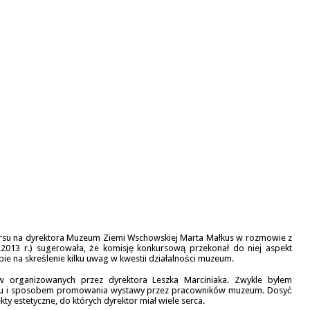
ursu na dyrektora Muzeum Ziemi Wschowskiej Marta Małkus w rozmowie z
.2013 r.) sugerowała, że komisję konkursową przekonał do niej aspekt
e na skreślenie kilku uwag w kwestii działalności muzeum.
organizowanych przez dyrektora Leszka Marciniaka. Zwykle byłem
isażu i sposobem promowania wystawy przez pracowników muzeum. Dosyć
ty estetyczne, do których dyrektor miał wiele serca.