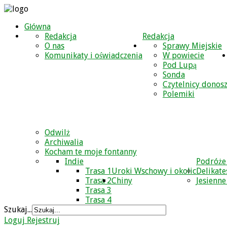
Główna
Redakcja
Redakcja
O nas
Sprawy Miejskie
Komunikaty i oświadczenia
W powiecie
Pod Lupą
Sonda
Czytelnicy donos
Polemiki
Odwilż
Archiwalia
Kocham te moje fontanny
Indie
Podróże
Trasa 1
Uroki Wschowy i okolic
Delikate
Trasa 2
Chiny
Jesienne
Trasa 3
Trasa 4
Szukaj...
Loguj
Rejestruj