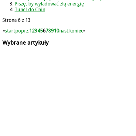
Piszę, by wyładować złą energię
Tunel do Chin
Strona 6 z 13
«
start
poprz.
1
2
3
4
5
6
7
8
9
10
nast.
koniec
»
Wybrane artykuły