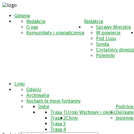
Główna
Redakcja
Redakcja
O nas
Sprawy Miejskie
Komunikaty i oświadczenia
W powiecie
Pod Lupą
Sonda
Czytelnicy donos
Polemiki
Linki
Odwilż
Archiwalia
Kocham te moje fontanny
Indie
Podróże
Trasa 1
Uroki Wschowy i okolic
Delikate
Trasa 2
Chiny
Jesienne
Trasa 3
Trasa 4