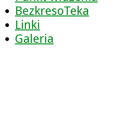
BezkresoTeka
Linki
Galeria