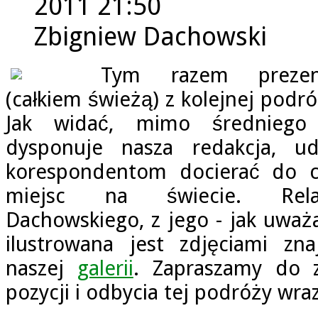
2011 21:50
Zbigniew Dachowski
Tym razem prezent
(całkiem świeżą) z kolejnej podr
Jak widać, mimo średniego
dysponuje nasza redakcja, u
korespondentom docierać do c
miejsc na świecie. Rela
Dachowskiego, z jego - jak uważa
ilustrowana jest zdjęciami zn
naszej
galerii
. Zapraszamy do z
pozycji i odbycia tej podróży wra