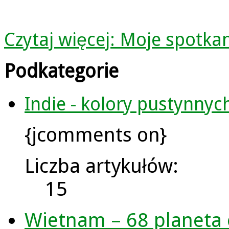
Czytaj więcej: Moje spotka
Podkategorie
Indie - kolory pustynnyc
{jcomments on}
Liczba artykułów:
15
Wietnam – 68 planeta 