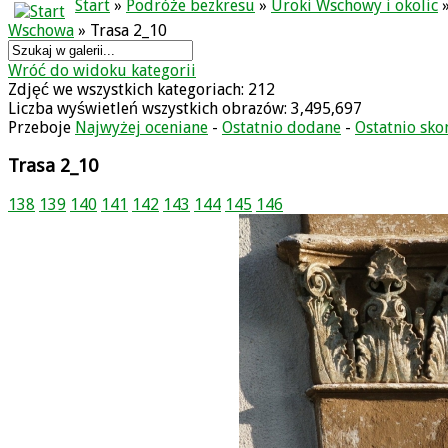
Start
»
Podróże bezkresu
»
Uroki Wschowy i okolic
Wschowa
» Trasa 2_10
Wróć do widoku kategorii
Zdjęć we wszystkich kategoriach: 212
Liczba wyświetleń wszystkich obrazów: 3,495,697
Przeboje
Najwyżej oceniane
-
Ostatnio dodane
-
Ostatnio sk
Trasa 2_10
138
139
140
141
142
143
144
145
146