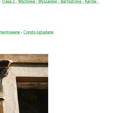
»
Trasa 2 - Wschowa - Wyszanów - Bartodzieje - Karów -
omentowane
-
Często oglądane