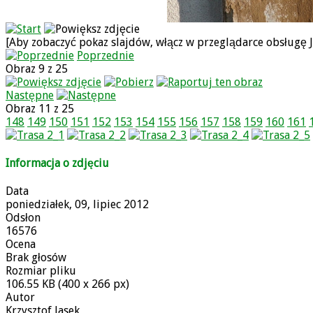
[Aby zobaczyć pokaz slajdów, włącz w przeglądarce obsługę J
Poprzednie
Obraz 9 z 25
Następne
Obraz 11 z 25
148
149
150
151
152
153
154
155
156
157
158
159
160
161
Informacja o zdjęciu
Data
poniedziałek, 09, lipiec 2012
Odsłon
16576
Ocena
Brak głosów
Rozmiar pliku
106.55 KB (400 x 266 px)
Autor
Krzysztof Jasek