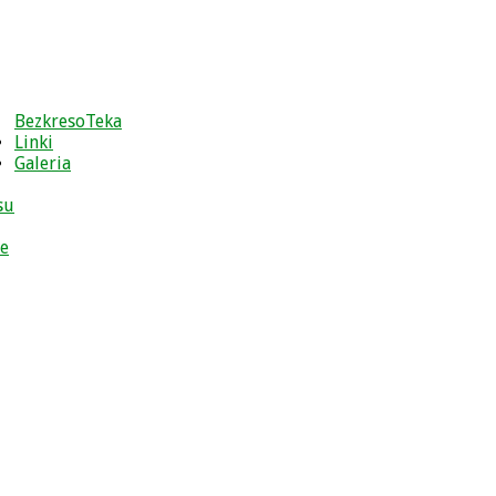
BezkresoTeka
Linki
Galeria
su
ce