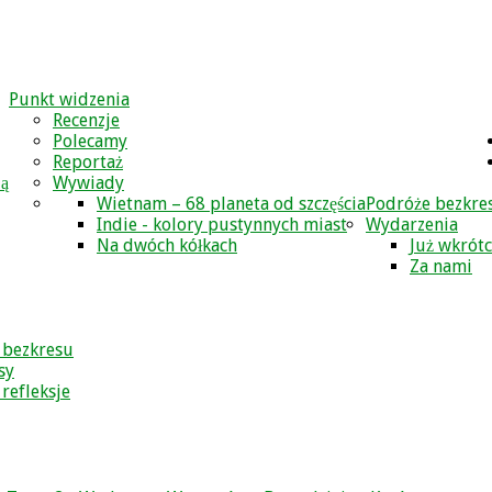
Punkt widzenia
Recenzje
Polecamy
Reportaż
zą
Wywiady
Wietnam – 68 planeta od szczęścia
Podróże bezkre
Indie - kolory pustynnych miast
Wydarzenia
Na dwóch kółkach
Już wkrót
Za nami
 bezkresu
sy
 refleksje