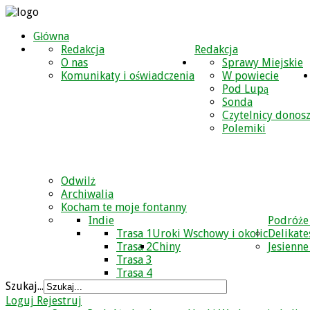
Główna
Redakcja
Redakcja
O nas
Sprawy Miejskie
Komunikaty i oświadczenia
W powiecie
Pod Lupą
Sonda
Czytelnicy donos
Polemiki
Odwilż
Archiwalia
Kocham te moje fontanny
Indie
Podróże
Trasa 1
Uroki Wschowy i okolic
Delikate
Trasa 2
Chiny
Jesienne
Trasa 3
Trasa 4
Szukaj...
Loguj
Rejestruj