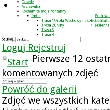
Odwilż
Archiwalia
Kocham te moje fontanny
Indie
Podróże
Trasa 1
Uroki Wschowy i okolic
Delikate
Trasa 2
Chiny
Jesienne
Trasa 3
Trasa 4
Szukaj...
Loguj
Rejestruj
Pierwsze 12 ostat
komentowanych zdjęć
Powróć do galerii
Zdjęć we wszystkich kate