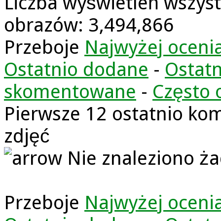
Liczba wyświetleń wszyst
obrazów: 3,494,866
Przeboje
Najwyżej oceni
Ostatnio dodane
-
Ostatn
skomentowane
-
Często 
Pierwsze 12 ostatnio k
zdjęć
Nie znaleziono ża
Przeboje
Najwyżej oceni