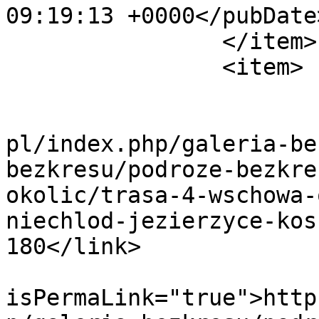
09:19:13 +0000</pubDate>
		</item>

		<item>

			<title>Trasa 4_4</title>
			<link>http://www.bezkres
pl/index.php/galeria-be
bezkresu/podroze-bezkre
okolic/trasa-4-wschowa-
niechlod-jezierzyce-kos
180</link>

			<guid
isPermaLink="true">http