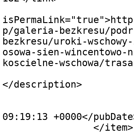
			<guid
isPermaLink="true">http
p/galeria-bezkresu/podr
bezkresu/uroki-wschowy-
osowa-sien-wincentowo-n
koscielne-wschowa/trasa
			<description><![CDATA[]]
</description>

			<category>13</category>
			<pubDate>Mon, 09 Jul 201
09:19:13 +0000</pubDate>
		</item>
