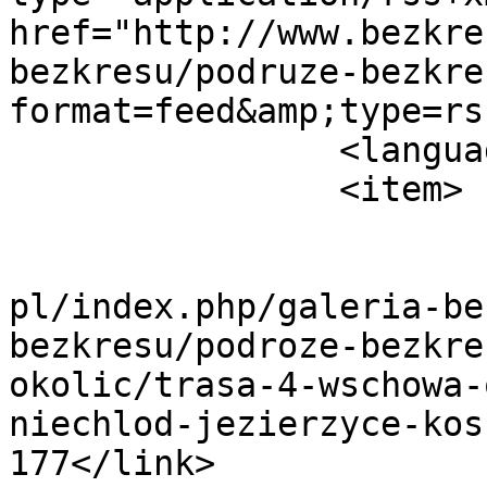
href="http://www.bezkre
bezkresu/podruze-bezkre
format=feed&amp;type=rss
		<language>pl-pl</language>

		<item>

			<title>Trasa 4_1</title>
			<link>http://www.bezkres
pl/index.php/galeria-be
bezkresu/podroze-bezkre
okolic/trasa-4-wschowa-
niechlod-jezierzyce-kos
177</link>
