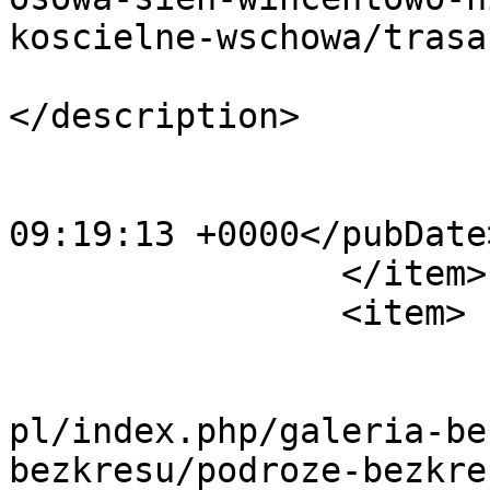
koscielne-wschowa/trasa
			<description><![CDATA[]]
</description>

			<category>13</category>
			<pubDate>Mon, 09 Jul 201
09:19:13 +0000</pubDate>
		</item>

		<item>

			<title>Trasa 4_8</title>
			<link>http://www.bezkres
pl/index.php/galeria-be
bezkresu/podroze-bezkre