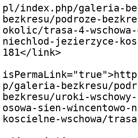
pl/index.php/galeria-be
bezkresu/podroze-bezkre
okolic/trasa-4-wschowa-
niechlod-jezierzyce-kos
181</link>

			<guid
isPermaLink="true">http
p/galeria-bezkresu/podr
bezkresu/uroki-wschowy-
osowa-sien-wincentowo-n
koscielne-wschowa/trasa
			<description><![CDATA[]]