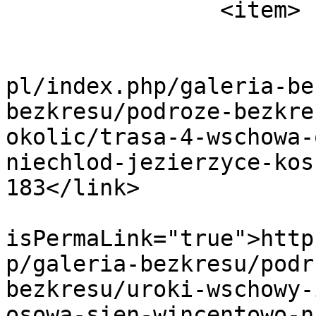
		<item>

			<title>Trasa 4_7</title>
			<link>http://www.bezkres
pl/index.php/galeria-be
bezkresu/podroze-bezkre
okolic/trasa-4-wschowa-
niechlod-jezierzyce-kos
183</link>

			<guid
isPermaLink="true">http
p/galeria-bezkresu/podr
bezkresu/uroki-wschowy-
osowa-sien-wincentowo-n