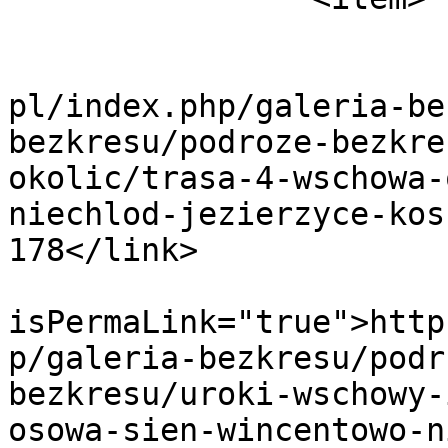
			<title>Trasa 4_2</title>
			<link>http://www.bezkres
pl/index.php/galeria-be
bezkresu/podroze-bezkre
okolic/trasa-4-wschowa-
niechlod-jezierzyce-kos
178</link>

			<guid
isPermaLink="true">http
p/galeria-bezkresu/podr
bezkresu/uroki-wschowy-
osowa-sien-wincentowo-n