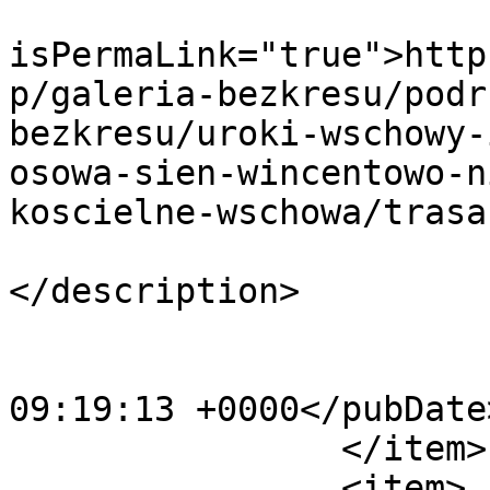
			<guid
isPermaLink="true">http
p/galeria-bezkresu/podr
bezkresu/uroki-wschowy-
osowa-sien-wincentowo-n
koscielne-wschowa/trasa
			<description><![CDATA[]]
</description>

			<category>13</category>
			<pubDate>Mon, 09 Jul 201
09:19:13 +0000</pubDate>
		</item>

		<item>
