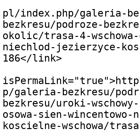
			<link>http://www.bezkres
pl/index.php/galeria-be
bezkresu/podroze-bezkre
okolic/trasa-4-wschowa-
niechlod-jezierzyce-kos
186</link>

			<guid
isPermaLink="true">http
p/galeria-bezkresu/podr
bezkresu/uroki-wschowy-
osowa-sien-wincentowo-n
koscielne-wschowa/trasa
			<description><![CDATA[]]