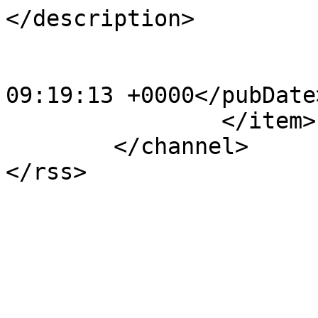
</description>

			<category>13</category>
			<pubDate>Mon, 09 Jul 201
09:19:13 +0000</pubDate>
		</item>

	</channel>
