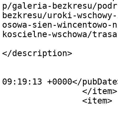
p/galeria-bezkresu/podr
bezkresu/uroki-wschowy-
osowa-sien-wincentowo-n
koscielne-wschowa/trasa
			<description><![CDATA[]]
</description>

			<category>13</category>
			<pubDate>Mon, 09 Jul 201
09:19:13 +0000</pubDate>
		</item>

		<item>

			<title>Trasa 4_10</title