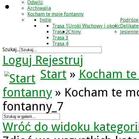
Odwilż
Archiwalia
Kocham te moje fontanny
Indie
Podróże
Trasa 1
Uroki Wschowy i okolic
Delikate
Trasa 2
Chiny
Jesienne
Trasa 3
Trasa 4
Szukaj...
Loguj
Rejestruj
Start
»
Kocham te
fontanny
» Kocham te m
fontanny_7
Wróć do widoku kategori