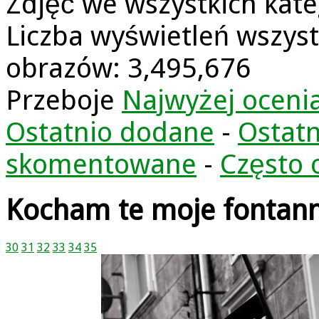
Zdjęć we wszystkich kate
Liczba wyświetleń wszyst
obrazów: 3,495,676
Przeboje
Najwyżej oceni
Ostatnio dodane
-
Ostatn
skomentowane
-
Często 
Kocham te moje fontan
30
31
32
33
34
35