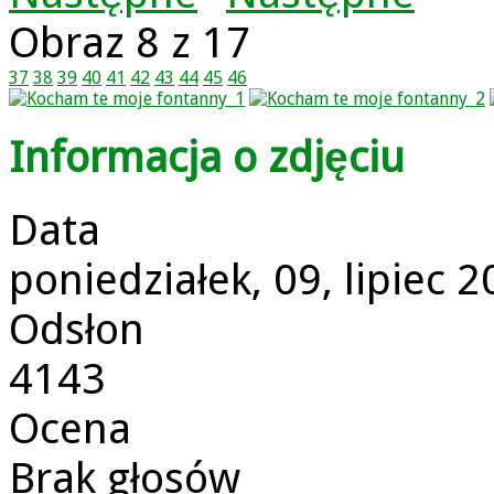
Obraz 8 z 17
37
38
39
40
41
42
43
44
45
46
Informacja o zdjęciu
Data
poniedziałek, 09, lipiec 
Odsłon
4143
Ocena
Brak głosów